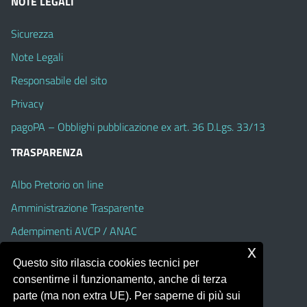
NOTE LEGALI
Sicurezza
Note Legali
Responsabile del sito
Privacy
pagoPA – Obblighi pubblicazione ex art. 36 D.Lgs. 33/13
TRASPARENZA
Albo Pretorio on line
Amministrazione Trasparente
Adempimenti AVCP / ANAC
x
Accesso Civico
Questo sito rilascia cookies tecnici per
Dichiarazione di accessibilità
consentirne il funzionamento, anche di terza
parte (ma non extra UE). Per saperne di più sui