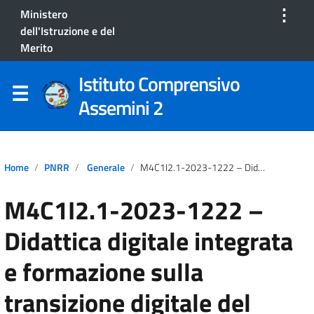
⋮
Ministero
dell'Istruzione e del
Merito
Istituto Comprensivo
Assemini 2
Home
PNRR
Generale
M4C1I2.1-2023-1222 – Didattica Digitale Integrata E Formazione Sulla Transizione Digitale Del Personale Scolastico – STREET FOOD DIGITALE
M4C1I2.1-2023-1222 –
Didattica digitale integrata
e formazione sulla
transizione digitale del