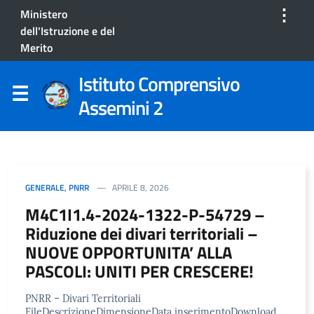
⋮
Ministero
dell'Istruzione e del
Merito
Istituto Comprensivo
Assemini 2
GENERALE
,
PNRR
APRILE 8, 2026
M4C1I1.4-2024-1322-P-54729 –
Riduzione dei divari territoriali –
NUOVE OPPORTUNITA’ ALLA
PASCOLI: UNITI PER CRESCERE!
PNRR – Divari Territoriali
FileDescrizioneDimensioneData inserimentoDownload