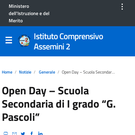
⋮
Ministero
dell'Istruzione e del
Merito
Istituto Comprensivo
Assemini 2
Home
Notizie
Generale
Open Day – Scuola Secondaria Di I Grado “G. Pascoli”
Open Day – Scuola
Secondaria di I grado “G.
Pascoli”