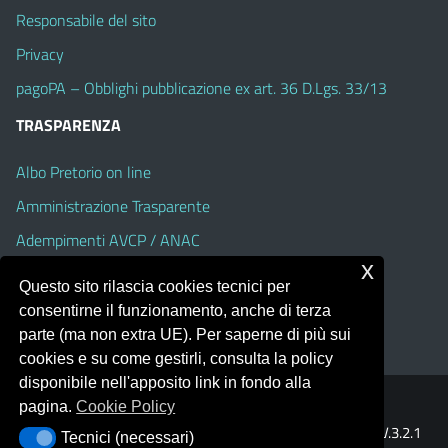
Responsabile del sito
Privacy
pagoPA – Obblighi pubblicazione ex art. 36 D.Lgs. 33/13
TRASPARENZA
Albo Pretorio on line
Amministrazione Trasparente
Adempimenti AVCP / ANAC
x
Accesso Civico
Questo sito rilascia cookies tecnici per
Dichiarazione di accessibilità
consentirne il funzionamento, anche di terza
parte (ma non extra UE). Per saperne di più sui
cookies e su come gestirli, consulta la policy
disponibile nell'apposito link in fondo alla
pagina.
Cookie Policy
Portale realizzato con la piattaforma
Argo Web 4.0
Template Italia configurato sul tema accessibile
EduTheme
V.3.2.1
Tecnici (necessari)
Tecnici (necessari)