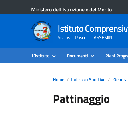
Ministero dell'Istruzione e del Merito
Istituto Comprensi
Scalas – Pascoli – ASSEMINI
L’Istituto
Documenti
Piani Prog
Home
Indirizzo Sportivo
Genera
Pattinaggio