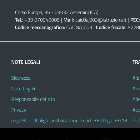
Corso Europa, 35 - 09032 Assemini (CA)
Tel.:
+39 070940005 |
Mail:
caic8aj003@istruzione.it
|
PEC:
Codice meccanografico:
CAIC8AJ003 |
Codice fiscale:
9228
NOTE LEGALI
TR
Sicurezza
Alb
Note Legali
Amm
Responsabile del sito
Ade
Privacy
Acc
pagoPA – Obblighi pubblicazione ex art. 36 D.Lgs. 33/13
Dic