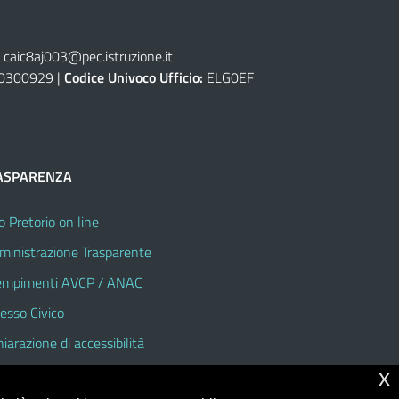
caic8aj003@pec.istruzione.it
0300929 |
Codice Univoco Ufficio:
ELG0EF
ASPARENZA
o Pretorio on line
inistrazione Trasparente
mpimenti AVCP / ANAC
esso Civico
hiarazione di accessibilità
x