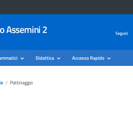
vo Assemini 2
Seguici
rammatici
Didattica
Accesso Rapido
le
Pattinaggio