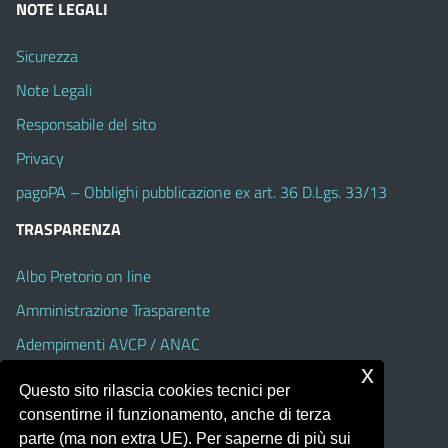
NOTE LEGALI
Sicurezza
Note Legali
Responsabile del sito
Privacy
pagoPA – Obblighi pubblicazione ex art. 36 D.Lgs. 33/13
TRASPARENZA
Albo Pretorio on line
Amministrazione Trasparente
Adempimenti AVCP / ANAC
x
Accesso Civico
Questo sito rilascia cookies tecnici per
Dichiarazione di accessibilità
consentirne il funzionamento, anche di terza
parte (ma non extra UE). Per saperne di più sui