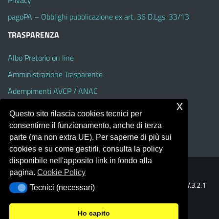
pagoPA – Obblighi pubblicazione ex art. 36 D.Lgs. 33/13
TRASPARENZA
Albo Pretorio on line
Amministrazione Trasparente
Adempimenti AVCP / ANAC
x
Accesso Civico
Questo sito rilascia cookies tecnici per
Dichiarazione di accessibilità
consentirne il funzionamento, anche di terza
parte (ma non extra UE). Per saperne di più sui
cookies e su come gestirli, consulta la policy
disponibile nell'apposito link in fondo alla
pagina.
Cookie Policy
Portale realizzato con la piattaforma
Argo Web 4.0
Template Italia configurato sul tema accessibile
EduTheme
V.3.2.1
Tecnici (necessari)
Tecnici (necessari)
(Alioth)
Ho capito