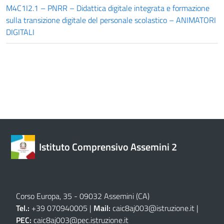
M4C1I2.1 – PNRR – Didattica digitale integrata e formazione
sulla transizione digitale del personale scolastico – ANIMATORI
DIGITALI
Istituto Comprensivo Assemini 2
Corso Europa, 35 - 09032 Assemini (CA)
Tel.:
+39 070940005 |
Mail:
caic8aj003@istruzione.it
|
PEC:
caic8aj003@pec.istruzione.it