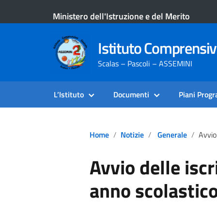
Ministero dell'Istruzione e del Merito
Istituto Comprensi
Scalas – Pascoli – ASSEMINI
L’Istituto
Documenti
Piani Prog
Home
Notizie
Generale
Avvio Delle
Avvio delle iscr
anno scolastic