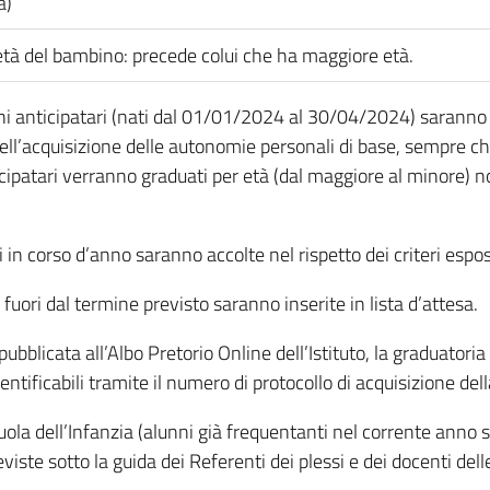
à)
’età del bambino: precede colui che ha maggiore età.
ni anticipatari (nati dal 01/01/2024 al 30/04/2024) saranno
dell’acquisizione delle autonomie personali di base, sempre che 
nticipatari verranno graduati per età (dal maggiore al minore) 
i in corso d’anno saranno accolte nel rispetto dei criteri espos
uori dal termine previsto saranno inserite in lista d’attesa.
ubblicata all’Albo Pretorio Online dell’Istituto, la graduatoria 
entificabili tramite il numero di protocollo di acquisizione del
uola dell’Infanzia (alunni già frequentanti nel corrente anno s
iste sotto la guida dei Referenti dei plessi e dei docenti delle