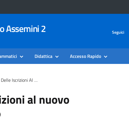
vo Assemini 2
Seguici
rammatici
Didattica
Accesso Rapido
 Iscrizioni Al Nuovo Anno Scolastico
izioni al nuovo
o