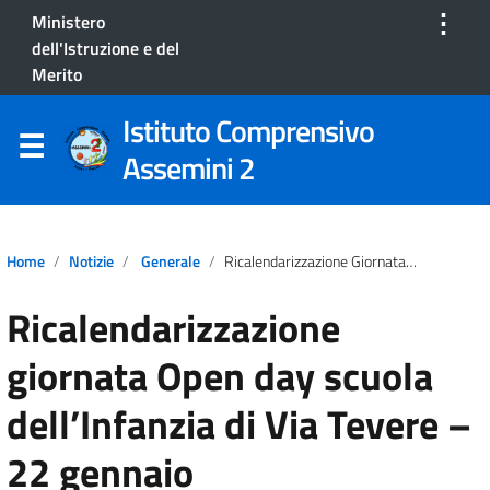
⋮
Ministero
dell'Istruzione e del
Merito
Istituto Comprensivo
Assemini 2
Home
Notizie
Generale
Ricalendarizzazione Giornata Open Day Scuola Dell’Infanzia Di Via Tevere – 22 Gennaio
Ricalendarizzazione
giornata Open day scuola
dell’Infanzia di Via Tevere –
22 gennaio