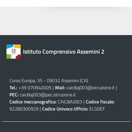
Istituto Comprensivo Assemini 2
Corso Europa, 35 - 09032 Assemini (CA)
Tel.:
+39 070940005 |
Mail:
caic8aj003@istruzione.it
|
PEC:
caic8aj003@pec.istruzione.it
Codice meccanografico:
CAIC8AJ003 |
Codice fiscale:
92280300929 |
Codice Univoco Ufficio:
ELG0EF