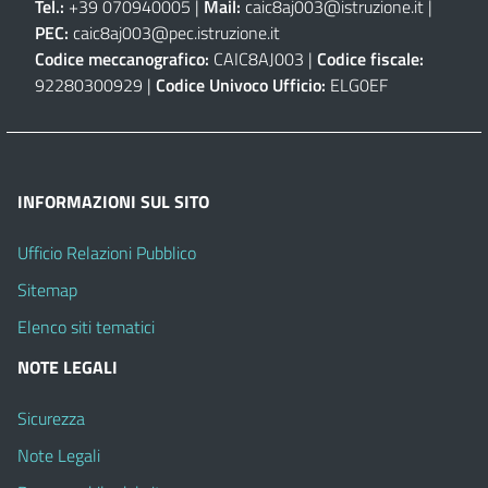
Tel.:
+39 070940005 |
Mail:
caic8aj003@istruzione.it
|
PEC:
caic8aj003@pec.istruzione.it
Codice meccanografico:
CAIC8AJ003 |
Codice fiscale:
92280300929 |
Codice Univoco Ufficio:
ELG0EF
INFORMAZIONI SUL SITO
Ufficio Relazioni Pubblico
Sitemap
Elenco siti tematici
NOTE LEGALI
Sicurezza
Note Legali