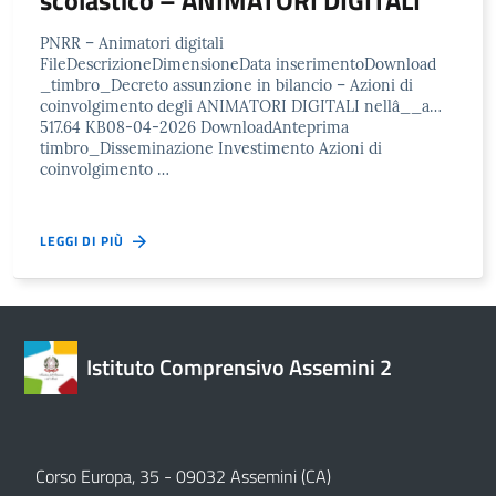
PNRR – Animatori digitali
FileDescrizioneDimensioneData inserimentoDownload
_timbro_Decreto assunzione in bilancio – Azioni di
coinvolgimento degli ANIMATORI DIGITALI nellâ__a…
517.64 KB08-04-2026 DownloadAnteprima
timbro_Disseminazione Investimento Azioni di
coinvolgimento …
LEGGI DI PIÙ
Istituto Comprensivo Assemini 2
Corso Europa, 35 - 09032 Assemini (CA)