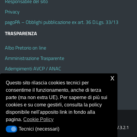
Responsabile del sito
Privacy
pagoPA – Obblighi pubblicazione ex art. 36 D.Lgs. 33/13
TRASPARENZA
Albo Pretorio on line
Amministrazione Trasparente
Adempimenti AVCP / ANAC
x
Accesso Civico
Questo sito rilascia cookies tecnici per
Dichiarazione di accessibilità
consentirne il funzionamento, anche di terza
parte (ma non extra UE). Per saperne di più sui
cookies e su come gestirli, consulta la policy
disponibile nell'apposito link in fondo alla
pagina.
Cookie Policy
Portale realizzato con la piattaforma
Argo Web 4.0
Template Italia configurato sul tema accessibile
EduTheme
V.3.2.1
Tecnici (necessari)
Tecnici (necessari)
(Alioth)